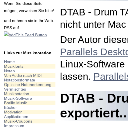
Wenn Sie diese Seite
DTAB - Drum TA
mögen, verweisen Sie bitte!
und nehmen sie in Ihr Web-
nicht unter Mac
RSS auf
Der Autor diese
Parallels Deskt
Links zur Musiknotation
Linux-Software 
Home
Musikfonts
Noten
lassen.
Paralle
Von Audio nach MIDI
Notationsformate
Optische Notenerkennung
Vermischtes
DTAB - Dru
Musiknotation
Musik-Software
Braille Musik
Bücher
exportiert..
Motivation
Applikationen
Musik-Coupons
Impressum