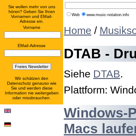
Sie wollen mehr von uns
hören? Geben Sie Ihren
Web
www.music-notation.info
Vornamen und EMail-
Adresse ein.
Home
/
Musikso
Vorname
EMail-Adresse
DTAB - Dru
Siehe
DTAB
.
Wir schätzen den
Datenschutz genauso wie
Plattform: Win
Sie und werden diese
Information nie weitergeben
oder missbrauchen.
Windows-Pr
Macs laufe