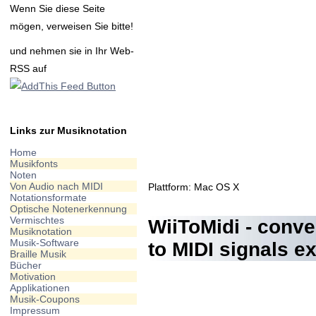
Wenn Sie diese Seite
mögen, verweisen Sie bitte!
und nehmen sie in Ihr Web-
RSS auf
Links zur Musiknotation
Home
Musikfonts
Noten
Von Audio nach MIDI
Plattform: Mac OS X
Notationsformate
Optische Notenerkennung
Vermischtes
WiiToMidi - conve
Musiknotation
Musik-Software
to MIDI signals exp
Braille Musik
Bücher
Motivation
Applikationen
Musik-Coupons
Impressum