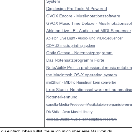
System
Digidesign Pro Tools M-Powered
GVOX Encore - Musiknotationssoftware
GVOX Music Time Deluxe - Musiknotationsso
Ableton Live LE - Audio- und MIDI-Sequencer
Ableton Live Light - Audio- und MIDI-Sequencer
COMUS music printing system
Obtiv Octava - Notensatzprogramm
Das Notensatzprogramm Forte
NoteAbility Pro - a professional music notatio
the Macintosh OS-X operating system
mid2hum - MIDI to Humdrum kern converter
t-rox Studio: Notationssoftware mit automatis
Notenerkennung
capella Media Producer: Musikdateien organisieren u
DixShtix - Java Music Library
Toccata Braille Music Transcription Program
du einfach loben willst, freue ich mich über eine Mail von dir.