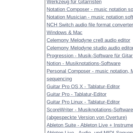
Werkzeug für Gitarristen
Notation Composer - music notation so
Notation Musician - music notation sof
NCH Switch audio file format converter
Windows & Mac
Celemony Melodyne cre8 audio editor
Celemony Melodyne studio audio edito
Progression - Musik-Software für Gitar
Notion - Musiknotations-Software
Personal Composer - music notation, 
sequencing
Guitar Pro OS X - Tablatur-Editor
Guitar Pro - Tablatur-Editor
Guitar Pro Linux - Tablatur-Editor
ScoreWriter - Musiknotations-Software
(abgespeckte Version von Overture)
Ableton Suite - Ableton Live + Instrum
Ableton Live - Audio- und MIDI-Sequen