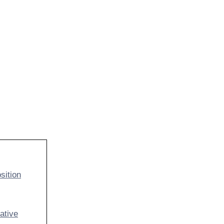
sition
ative