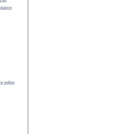
otation
e editor