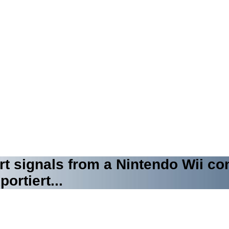
rt signals from a Nintendo Wii con
ortiert...