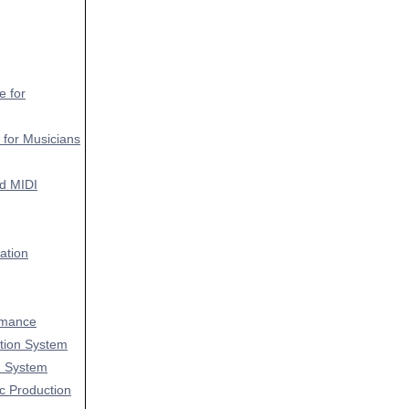
e for
 for Musicians
nd MIDI
ation
rmance
tion System
n System
c Production