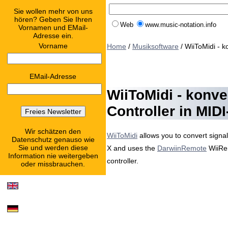
Sie wollen mehr von uns
hören? Geben Sie Ihren
Web
www.music-notation.info
Vornamen und EMail-
Adresse ein.
Vorname
Home
/
Musiksoftware
/ WiiToMidi - k
EMail-Adresse
WiiToMidi - konve
Controller in MID
Wir schätzen den
WiiToMidi
allows you to convert signal
Datenschutz genauso wie
Sie und werden diese
X and uses the
DarwiinRemote
WiiRem
Information nie weitergeben
controller.
oder missbrauchen.