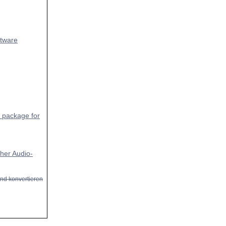
ftware
n package for
cher Audio-
nd konvertieren