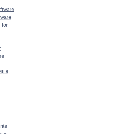
ftware
tware
 for
r
re
MIDI,
ente
cer