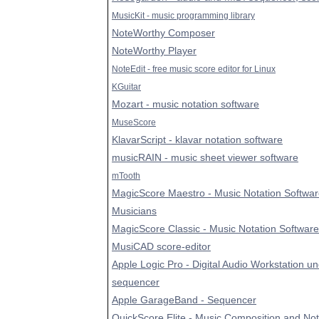
MusicKit - music programming library
NoteWorthy Composer
NoteWorthy Player
NoteEdit - free music score editor for Linux
KGuitar
Mozart - music notation software
MuseScore
KlavarScript - klavar notation software
musicRAIN - music sheet viewer software
mTooth
MagicScore Maestro - Music Notation Softwar
Musicians
MagicScore Classic - Music Notation Software
MusiCAD score-editor
Apple Logic Pro - Digital Audio Workstation u
sequencer
Apple GarageBand - Sequencer
QuickScore Elite - Music Composition and Not