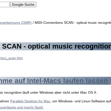
tenerkennung (OMR)
/ MIDI-Connections SCAN - optical music recognit
 SCAN - optical music recognitio
m/pro_scan.htm
e auf Intel-Macs laufen lassen
c recognition läuft unter Windows aber nicht unter Mac OS X.
 Jahren
Parallels Desktop for Mac
, um Windows- und Linux-Software auf
 zuverlässig und macht Spaß.