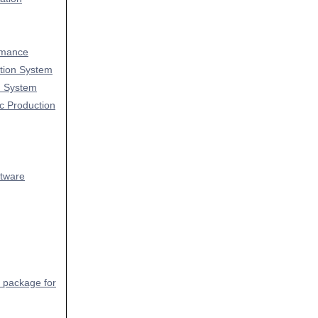
rmance
tion System
n System
c Production
ftware
n package for