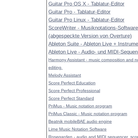
Guitar Pro OS X - Tablatur-Editor
Guitar Pro - Tablatur-Editor
Guitar Pro Linux - Tablatur-Editor
ScoreWriter - Musiknotations-Software
(abgespeckte Version von Overture)
Ableton Suite - Ableton Live + Instrum
Ableton Live - Audio- und MIDI-Sequen
Harmony Assistant - music composition and n
editing.
Melody Assistant
Score Perfect Education
Score Perfect Professional
Score Perfect Standard
PriMus - Music notation program
PriMus Classic - Music notation program
Beatnik mobileBAE audio engine
Lime Music Notation Software
Rosegarden - audio and MIDI sequencer, scor