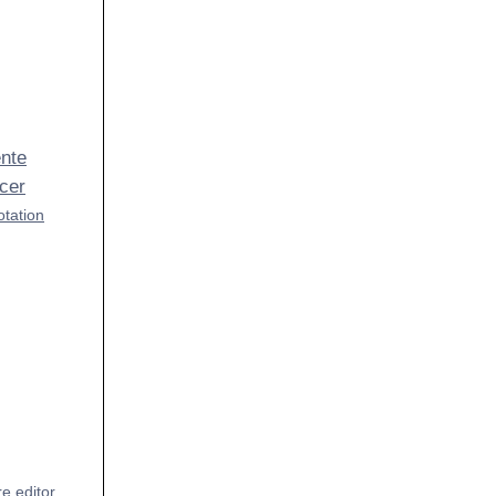
ente
cer
otation
e editor