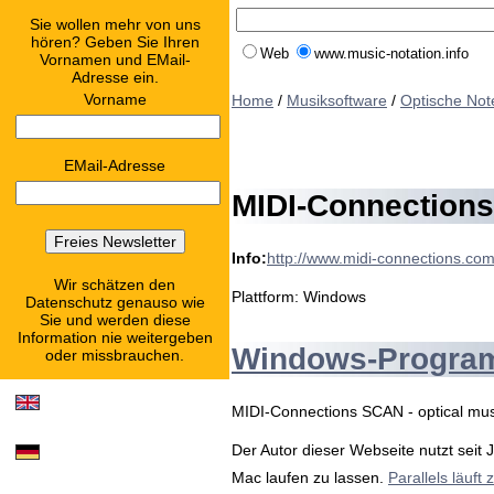
Sie wollen mehr von uns
hören? Geben Sie Ihren
Web
www.music-notation.info
Vornamen und EMail-
Adresse ein.
Vorname
Home
/
Musiksoftware
/
Optische No
EMail-Adresse
MIDI-Connections
Info:
http://www.midi-connections.co
Wir schätzen den
Plattform: Windows
Datenschutz genauso wie
Sie und werden diese
Information nie weitergeben
Windows-Programm
oder missbrauchen.
MIDI-Connections SCAN - optical musi
Der Autor dieser Webseite nutzt seit
Mac laufen zu lassen.
Parallels läuft