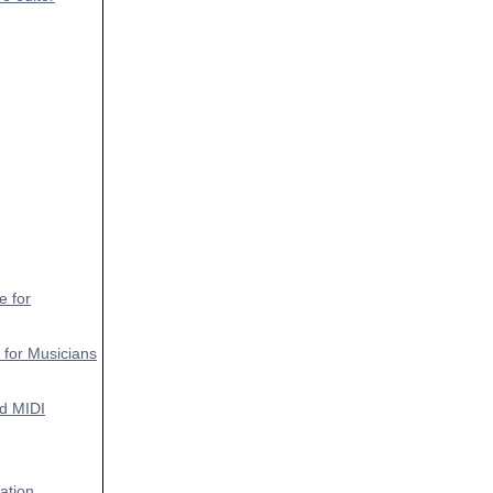
e for
 for Musicians
nd MIDI
ation