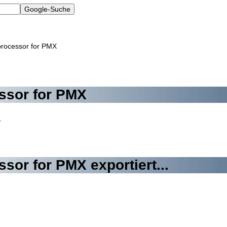
processor for PMX
essor for PMX
.
ssor for PMX exportiert...