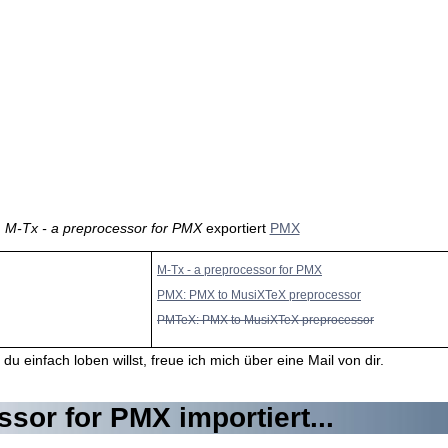
M-Tx - a preprocessor for PMX
exportiert
PMX
M-Tx - a preprocessor for PMX
PMX: PMX to MusiXTeX preprocessor
PMTeX: PMX to MusiXTeX preprocessor
du einfach loben willst, freue ich mich über eine Mail von dir.
ssor for PMX importiert...