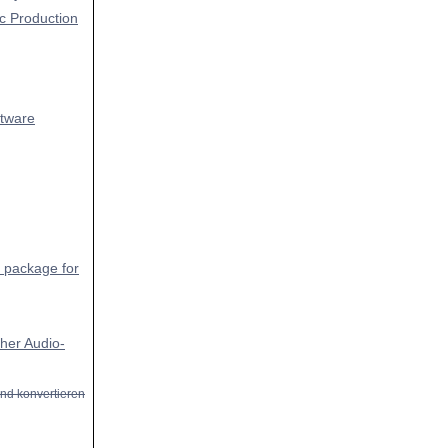
c Production
ftware
n package for
cher Audio-
nd konvertieren