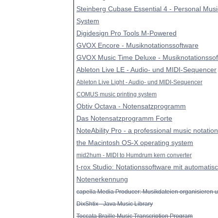
Steinberg Cubase Essential 4 - Personal Musi
System
Digidesign Pro Tools M-Powered
GVOX Encore - Musiknotationssoftware
GVOX Music Time Deluxe - Musiknotationsso
Ableton Live LE - Audio- und MIDI-Sequencer
Ableton Live Light - Audio- und MIDI-Sequencer
COMUS music printing system
Obtiv Octava - Notensatzprogramm
Das Notensatzprogramm Forte
NoteAbility Pro - a professional music notatio
the Macintosh OS-X operating system
mid2hum - MIDI to Humdrum kern converter
t-rox Studio: Notationssoftware mit automatis
Notenerkennung
capella Media Producer: Musikdateien organisieren u
DixShtix - Java Music Library
Toccata Braille Music Transcription Program