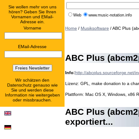
Sie wollen mehr von uns
hören? Geben Sie Ihren
Web
www.music-notation.info
Vornamen und EMail-
Adresse ein.
Vorname
Home
/
Musiksoftware
/ ABC Plus (ab
EMail-Adresse
ABC Plus (abcm2p
Info:
http://abcplus.sourceforge.net/i
Wir schätzen den
Lizenz: GPL, make donation to a chari
Datenschutz genauso wie
Sie und werden diese
Plattform: Mac OS X, Windows, x86 
Information nie weitergeben
oder missbrauchen.
ABC Plus (abcm2p
exportiert...