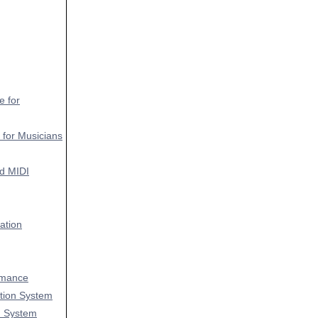
e for
 for Musicians
nd MIDI
ation
rmance
tion System
n System