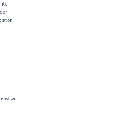
ente
cer
otation
e editor