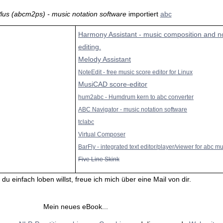
us (abcm2ps) - music notation software
importiert
abc
Harmony Assistant - music composition and n
editing.
Melody Assistant
NoteEdit - free music score editor for Linux
MusiCAD score-editor
hum2abc - Humdrum kern to abc converter
ABC Navigator - music notation software
tclabc
Virtual Composer
BarFly - integrated text editor/player/viewer for abc mu
Five Line Skink
du einfach loben willst, freue ich mich über eine Mail von dir.
Mein neues eBook...