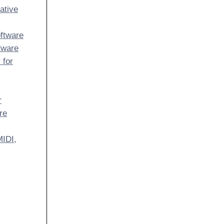
ative
ftware
tware
 for
r
re
MIDI,