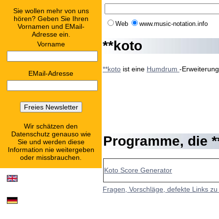
Sie wollen mehr von uns
hören? Geben Sie Ihren
Web
www.music-notation.info
Vornamen und EMail-
Adresse ein.
**koto
Vorname
**koto
ist eine
Humdrum
-Erweiterun
EMail-Adresse
Wir schätzen den
Datenschutz genauso wie
Programme, die
*
Sie und werden diese
Information nie weitergeben
oder missbrauchen.
Koto Score Generator
Fragen, Vorschläge, defekte Links zu 