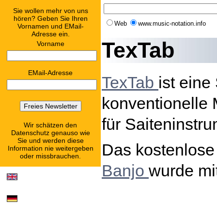
Sie wollen mehr von uns
hören? Geben Sie Ihren
Web
www.music-notation.info
Vornamen und EMail-
Adresse ein.
TexTab
Vorname
EMail-Adresse
TexTab
ist ein
konventionelle 
für Saiteninstru
Wir schätzen den
Datenschutz genauso wie
Sie und werden diese
Das kostenlos
Information nie weitergeben
oder missbrauchen.
Banjo
wurde mit