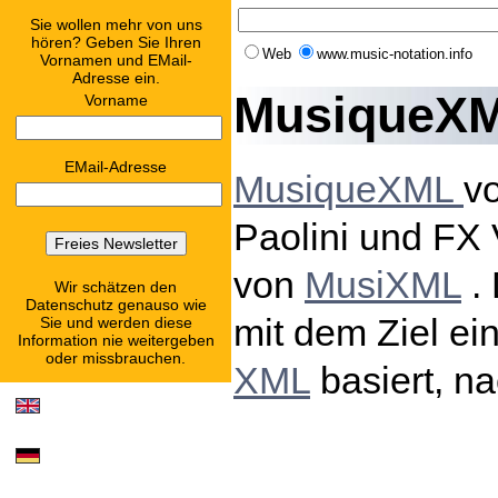
Sie wollen mehr von uns
hören? Geben Sie Ihren
Web
www.music-notation.info
Vornamen und EMail-
Adresse ein.
MusiqueX
Vorname
EMail-Adresse
MusiqueXML
v
Paolini und FX V
von
MusiXML
. 
Wir schätzen den
Datenschutz genauso wie
mit dem Ziel ei
Sie und werden diese
Information nie weitergeben
oder missbrauchen.
XML
basiert, n