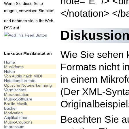
note="E" /> <bi
Wenn Sie diese Seite
</notation> </b
mögen, verweisen Sie bitte!
und nehmen sie in Ihr Web-
RSS auf
Diskussion
Wie Sie sehen k
Links zur Musiknotation
Home
Formats nicht i
Musikfonts
Noten
in einem Mikrof
Von Audio nach MIDI
Notationsformate
Optische Notenerkennung
(Der XML-Syntax
Vermischtes
Musiknotation
Musik-Software
Originalbeispiel
Braille Musik
Bücher
Motivation
Beachten Sie au
Applikationen
Musik-Coupons
Impressum