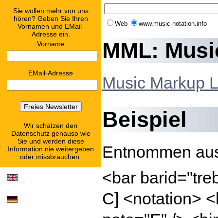
Sie wollen mehr von uns
hören? Geben Sie Ihren
Web
www.music-notation.info
Vornamen und EMail-
Adresse ein.
MML: Musi
Vorname
EMail-Adresse
Music Markup 
Beispiel
Wir schätzen den
Datenschutz genauso wie
Sie und werden diese
Entnommen au
Information nie weitergeben
oder missbrauchen.
<bar barid="tre
C] <notation> <