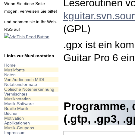
Leseroutinen vo
Wenn Sie diese Seite
mögen, verweisen Sie bitte!
kguitar.svn.sour
und nehmen sie in Ihr Web-
(GPL)
RSS auf
.gpx ist ein kom
Guitar Pro 6 ei
Links zur Musiknotation
Home
Musikfonts
Noten
Von Audio nach MIDI
Notationsformate
Optische Notenerkennung
Vermischtes
Musiknotation
Programme, 
Musik-Software
Braille Musik
Bücher
(.gtp, .gp3, .
Motivation
Applikationen
Musik-Coupons
Impressum