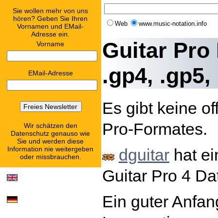
Sie wollen mehr von uns
hören? Geben Sie Ihren
Web
www.music-notation.info
Vornamen und EMail-
Adresse ein.
Guitar Pro 
Vorname
.gp4, .gp5,
EMail-Adresse
Es gibt keine o
Pro-Formates.
Wir schätzen den
Datenschutz genauso wie
Sie und werden diese
Information nie weitergeben
dguitar
hat e
oder missbrauchen.
Guitar Pro 4 Da
Ein guter Anfan