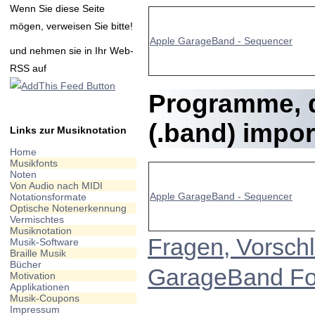
Wenn Sie diese Seite
mögen, verweisen Sie bitte!
Apple GarageBand - Sequencer
und nehmen sie in Ihr Web-
RSS auf
Programme, 
(.band)
import
Links zur Musiknotation
Home
Musikfonts
Noten
Von Audio nach MIDI
Apple GarageBand - Sequencer
Notationsformate
Optische Notenerkennung
Vermischtes
Musiknotation
Fragen, Vorschl
Musik-Software
Braille Musik
Bücher
GarageBand For
Motivation
Applikationen
Musik-Coupons
Impressum