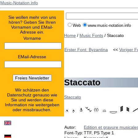
Music-Notation.info
Sie wollen mehr von uns
hören? Geben Sie Ihren
Web
www.music-notation.info
Vornamen und EMail-
Adresse ein.
Home
/
Music Fonts
/ Staccato
Vorname
Erster Font: Byzantina
<<
Voriger F
EMail-Adresse
Staccato
Wir schätzen den
Datenschutz genauso wie
Staccato
Sie und werden diese
Information nie weitergeben
oder missbrauchen.
Autor:
Edition et gravure musicale
Font-Typ:
TTF, PS Type 1