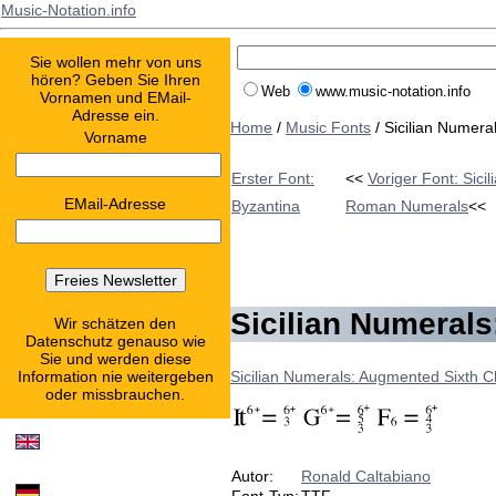
Music-Notation.info
Sie wollen mehr von uns
hören? Geben Sie Ihren
Web
www.music-notation.info
Vornamen und EMail-
Adresse ein.
Home
/
Music Fonts
/ Sicilian Numer
Vorname
Erster Font:
<<
Voriger Font: Sici
EMail-Adresse
Byzantina
Roman Numerals
<<
Sicilian Numeral
Wir schätzen den
Datenschutz genauso wie
Sie und werden diese
Sicilian Numerals: Augmented Sixth 
Information nie weitergeben
oder missbrauchen.
Autor:
Ronald Caltabiano
Font-Typ:
TTF