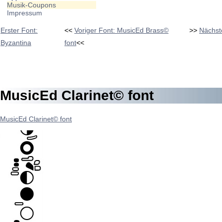
Musik-Coupons
Impressum
Erster Font:
<<
Voriger Font: MusicEd Brass©
>>
Nächst
Byzantina
font
<<
MusicEd Clarinet© font
MusicEd Clarinet© font